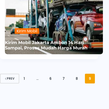
Kirim Mobil
Kirim Mobil Jakarta Ambon 14 Hari
Sampai, Proses Mudah Harga Murah
1
…
6
7
8
9
PREV