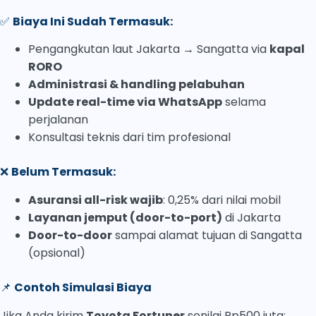
✅
Biaya Ini Sudah Termasuk:
Pengangkutan laut Jakarta → Sangatta via
kapal
RORO
Administrasi & handling pelabuhan
Update real-time via WhatsApp
selama
perjalanan
Konsultasi teknis dari tim profesional
❌
Belum Termasuk:
Asuransi all-risk wajib
: 0,25% dari nilai mobil
Layanan jemput (door-to-port)
di Jakarta
Door-to-door
sampai alamat tujuan di Sangatta
(opsional)
📌
Contoh Simulasi Biaya
Jika Anda kirim
Toyota Fortuner
senilai Rp500 juta: