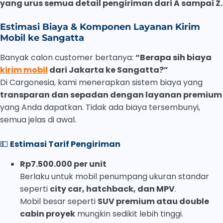
yang urus semua detail pengiriman dari A sampai Z.
Estimasi Biaya & Komponen Layanan Kirim
Mobil ke Sangatta
Banyak calon customer bertanya:
“Berapa sih biaya
kirim mobil
dari Jakarta ke Sangatta?”
Di Cargonesia, kami menerapkan sistem biaya yang
transparan dan sepadan dengan layanan premium
yang Anda dapatkan. Tidak ada biaya tersembunyi,
semua jelas di awal.
💵
Estimasi Tarif Pengiriman
Rp7.5
00.000 per unit
Berlaku untuk mobil penumpang ukuran standar
seperti
city car, hatchback, dan MPV
.
Mobil besar seperti
SUV premium atau double
cabin proyek
mungkin sedikit lebih tinggi.