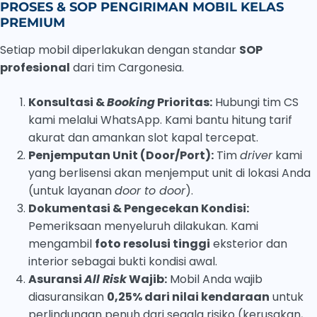
PROSES & SOP PENGIRIMAN MOBIL KELAS
PREMIUM
Setiap mobil diperlakukan dengan standar
SOP
profesional
dari tim Cargonesia.
Konsultasi &
Booking
Prioritas:
Hubungi tim CS
kami melalui WhatsApp. Kami bantu hitung tarif
akurat dan amankan slot kapal tercepat.
Penjemputan Unit (Door/Port):
Tim
driver
kami
yang berlisensi akan menjemput unit di lokasi Anda
(untuk layanan
door to door
).
Dokumentasi & Pengecekan Kondisi:
Pemeriksaan menyeluruh dilakukan. Kami
mengambil
foto resolusi tinggi
eksterior dan
interior sebagai bukti kondisi awal.
Asuransi
All Risk
Wajib:
Mobil Anda wajib
diasuransikan
0,25% dari nilai kendaraan
untuk
perlindungan penuh dari segala risiko (kerusakan,