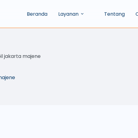
Beranda
Layanan
Tentang
C
il jakarta majene
 majene