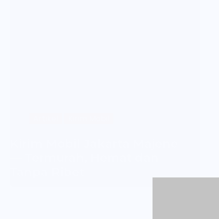
Artikel
Kirim Mobil
Kirim Mobil Jakarta Majene
— Termurah, Hemat dan
Tanpa Ribet